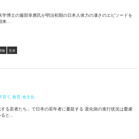
・医学博士の服部幸應氏が明治初期の日本人体力の凄さのエピソードを
期来…
漬物
玄米
子育て
,
教育
,
食文化
化する若者たち」で日本の若年者に蔓延する 退化病の進行状況は憂慮
いると…