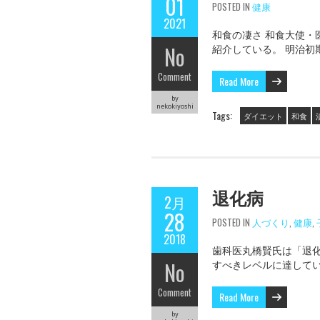
01
POSTED IN
健康
2021
和食の凄さ 和食大使
No
紹介している。 明治初
Comment
Read More
by
nekokiyoshi
Tags:
ダイエット
和食
退化病
2月
28
POSTED IN
人づくり
,
健康
,
2018
歯科医丸橋賢氏は「退
No
すべきレベルに達して
Comment
Read More
by