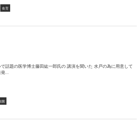
食育
で話題の医学博士藤田紘一郎氏の 講演を聞いた 水戸の為に用意して
連発…
細菌