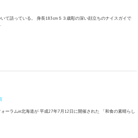
いて語っている。 身長183cm５３歳彫の深い顔立ちのナイスガイで
…
育
ーラムin北海道が 平成27年7月12日に開催された 「和食の素晴らし