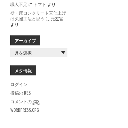
職人不足
に
トマト
より
壁・床コンクリート直仕上げ
は欠陥工法と思う
に
元左官
より
アーカイブ
ア
ー
カ
イ
メタ情報
ブ
ログイン
投稿の
RSS
コメントの
RSS
WORDPRESS.ORG