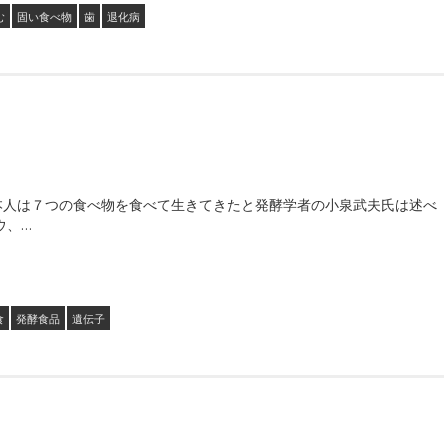
む
固い食べ物
歯
退化病
本人は７つの食べ物を食べて生きてきたと発酵学者の小泉武夫氏は述べ
ウ、…
食
発酵食品
遺伝子