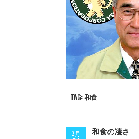
TAG: 和食
和食の凄さ
3月