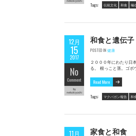
nekokiyoshi
Tags:
伝統文化
和食
噛
和食と遺伝子
12月
15
POSTED IN
健康
2017
２０００年にわたり日
No
る。 根っこと茎。ゴボ
Comment
Read More
by
nekokiyoshi
Tags:
マクバガン報告
和
家食と和食
11月