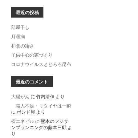
最近の投稿
部屋干し
月曜病
和食の凄さ
子供中心の家づくり
コロナウイルスととろろ昆布
最近のコメント
大腸がん
に
竹内清伸
より
職人不足・リタイヤは一瞬
に
ボンド屋
より
省エネビル
に
熊本のフジサ
ンプランニングの藤本三郎
よ
り