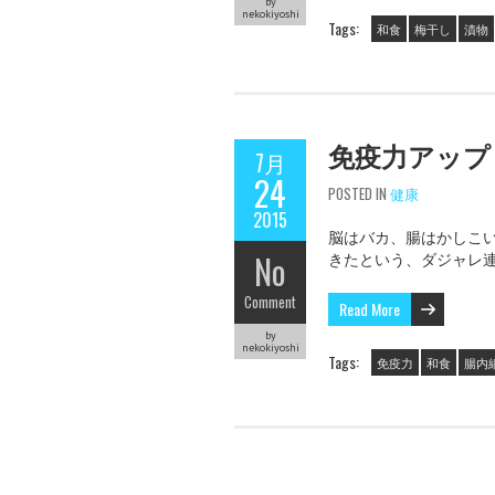
by
nekokiyoshi
Tags:
和食
梅干し
漬物
免疫力アップ
7月
24
POSTED IN
健康
2015
脳はバカ、腸はかしこい
No
きたという、ダジャレ
Comment
Read More
by
nekokiyoshi
Tags:
免疫力
和食
腸内