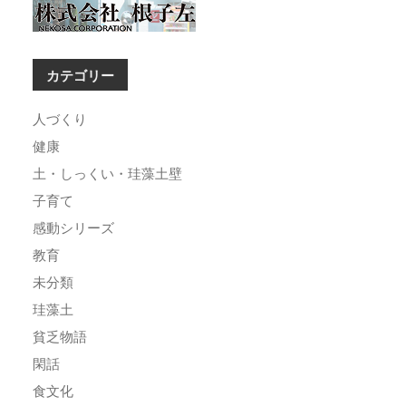
カテゴリー
人づくり
健康
土・しっくい・珪藻土壁
子育て
感動シリーズ
教育
未分類
珪藻土
貧乏物語
閑話
食文化