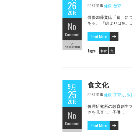
26
POSTED IN
健康
,
教育
2016
俳優加藤寛氏「食」につ
No
ある。 「肉よりは魚。
Comment
Read More
by
nekokiyoshi
Tags:
和食
魚
食文化
9月
25
POSTED IN
健康
,
子育て
,
教
2015
倫理研究所の教育創生フォ
No
さを見直し、子供…
Comment
Read More