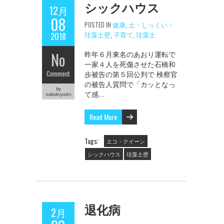
シックハウス
12月
08
POSTED IN
健康
,
土・しっくい・
珪藻土壁
,
子育て
,
珪藻土
2018
No
昨年６月東名のあおり運転で
一家４人を死傷させた石橋和
Comment
歩被告の第５回公判で 検察官
の被告人質問で「カッとなっ
by
て感…
nekokiyoshi
Read More
Tags:
エコ・クイーン
シックハウス
珪藻土壁
退化病
2月