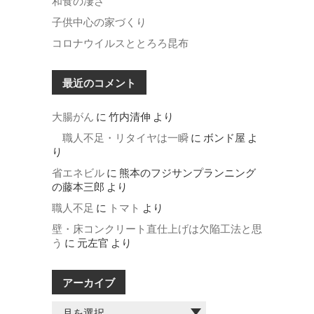
子供中心の家づくり
コロナウイルスととろろ昆布
最近のコメント
大腸がん
に
竹内清伸
より
職人不足・リタイヤは一瞬
に
ボンド屋
よ
り
省エネビル
に
熊本のフジサンプランニング
の藤本三郎
より
職人不足
に
トマト
より
壁・床コンクリート直仕上げは欠陥工法と思
う
に
元左官
より
アーカイブ
ア
ー