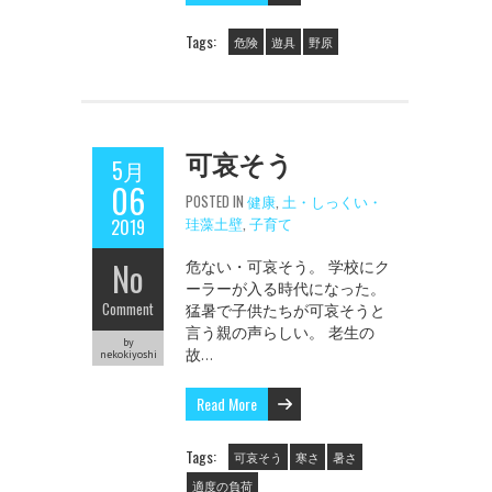
Tags:
危険
遊具
野原
可哀そう
5月
06
POSTED IN
健康
,
土・しっくい・
珪藻土壁
,
子育て
2019
No
危ない・可哀そう。 学校にク
ーラーが入る時代になった。
Comment
猛暑で子供たちが可哀そうと
言う親の声らしい。 老生の
by
故…
nekokiyoshi
Read More
Tags:
可哀そう
寒さ
暑さ
適度の負荷