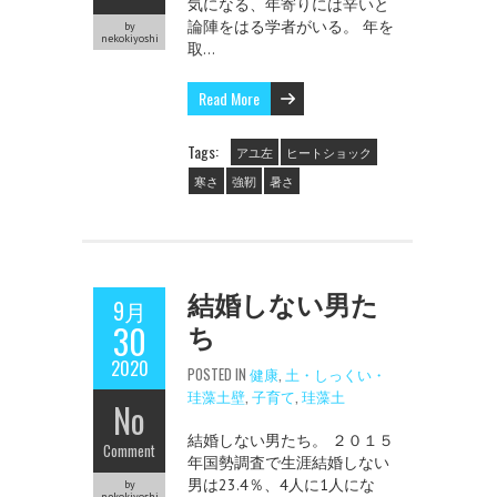
気になる、年寄りには辛いと
論陣をはる学者がいる。 年を
by
nekokiyoshi
取…
Read More
Tags:
アユ左
ヒートショック
寒さ
強靭
暑さ
結婚しない男た
9月
ち
30
2020
POSTED IN
健康
,
土・しっくい・
珪藻土壁
,
子育て
,
珪藻土
No
結婚しない男たち。 ２０１５
Comment
年国勢調査で生涯結婚しない
男は23.4％、4人に1人にな
by
nekokiyoshi