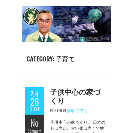
CATEGORY: 子育て
子供中心の家づ
2月
くり
26
2021
POSTED IN
健康
,
子育て
No
子供中心の家づくり。 日本の
冬は寒い、古い家は寒くて病
Comment