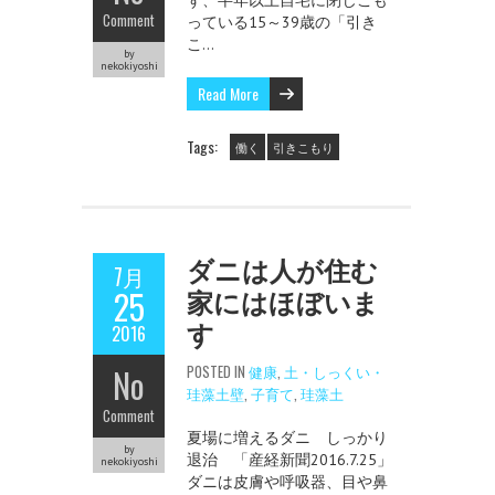
Comment
っている15～39歳の「引き
こ…
by
nekokiyoshi
Read More
Tags:
働く
引きこもり
ダニは人が住む
7月
家にはほぼいま
25
す
2016
No
POSTED IN
健康
,
土・しっくい・
珪藻土壁
,
子育て
,
珪藻土
Comment
夏場に増えるダニ しっかり
by
退治 「産経新聞2016.7.25」
nekokiyoshi
ダニは皮膚や呼吸器、目や鼻