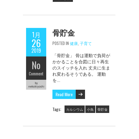
骨貯金
1月
26
POSTED IN
健康
,
子育て
2019
「骨貯金」 骨は運動で負荷が
No
かかることを合図に日々再生
のスイッチを入れ 丈夫に生ま
Comment
れ変わるそうである。 運動
を…
by
nekokiyoshi
Read More
Tags:
カルシウム
小魚
骨貯金