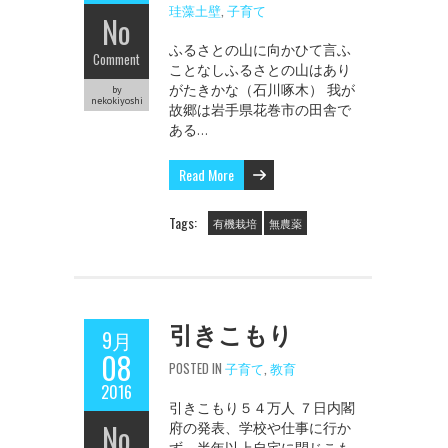
珪藻土壁
,
子育て
No
ふるさとの山に向かひて言ふ
Comment
ことなしふるさとの山はあり
がたきかな（石川啄木） 我が
by
nekokiyoshi
故郷は岩手県花巻市の田舎で
ある…
Read More
Tags:
有機栽培
無農薬
引きこもり
9月
08
POSTED IN
子育て
,
教育
2016
引きこもり５４万人 ７日内閣
No
府の発表、学校や仕事に行か
ず、半年以上自宅に閉じこも