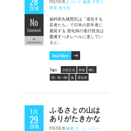
28
POSTED IN
人づくり
,
健康
,
子育て
,
教育
,
食文化
2018
No
歯科医丸橋賢氏は「退化する
若者たち」で日本の若年者に
Comment
蔓延する 退化病の進行状況は
憂慮すべきレベルに達してい
by
ると…
nekokiyoshi
Read More
Tags:
伝統文化
和食
噛む
固い食べ物
歯
退化病
ふるさとの山は
1月
ありがたきかな
29
2018
POSTED IN
健康
,
土・しっくい・