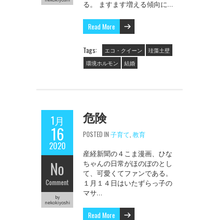
る。 ますます増える傾向に…
Read More
Tags:
エコ・クイーン
珪藻土壁
環境ホルモン
結婚
危険
1月
16
POSTED IN
子育て
,
教育
2020
産経新聞の４こま漫画、ひな
No
ちゃんの日常がほのぼのとし
て、可愛くてファンである。
Comment
１月１４日はいたずらっ子の
マサ…
by
nekokiyoshi
Read More