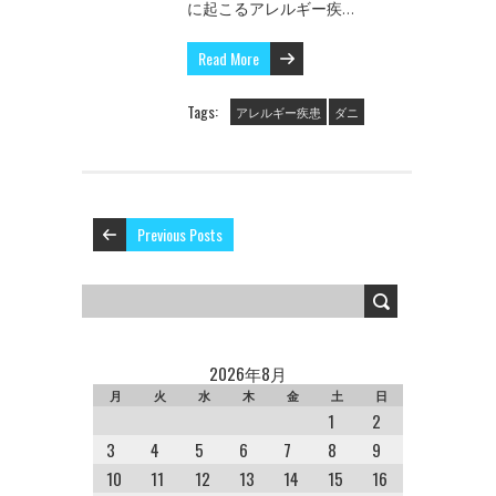
に起こるアレルギー疾…
Read More
Tags:
アレルギー疾患
ダニ
Previous Posts
2026年8月
月
火
水
木
金
土
日
1
2
3
4
5
6
7
8
9
10
11
12
13
14
15
16