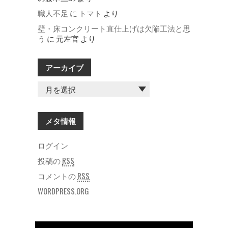
職人不足
に
トマト
より
壁・床コンクリート直仕上げは欠陥工法と思
う
に
元左官
より
アーカイブ
ア
ー
カ
イ
メタ情報
ブ
ログイン
投稿の
RSS
コメントの
RSS
WORDPRESS.ORG