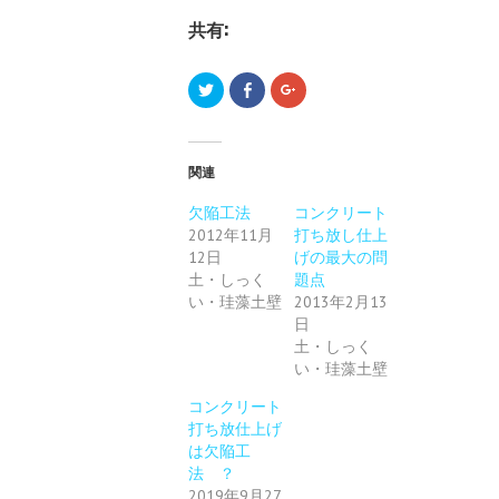
共有:
ク
F
ク
リ
a
リ
ッ
c
ッ
ク
e
ク
し
b
し
て
o
て
T
o
G
関連
w
k
o
i
で
o
t
共
g
欠陥工法
コンクリート
t
有
l
2012年11月
e
す
打ち放し仕上
e
r
る
+
12日
げの最大の問
で
に
で
共
は
共
土・しっく
題点
有
ク
有
い・珪藻土壁
(
リ
2013年2月13
(
新
ッ
新
日
し
ク
し
い
し
い
土・しっく
ウ
て
ウ
ィ
く
い・珪藻土壁
ィ
ン
だ
ン
ド
さ
ド
コンクリート
ウ
い
ウ
で
(
で
打ち放仕上げ
開
新
開
き
し
き
は欠陥工
ま
い
ま
法 ？
す
ウ
す
)
ィ
)
2019年9月27