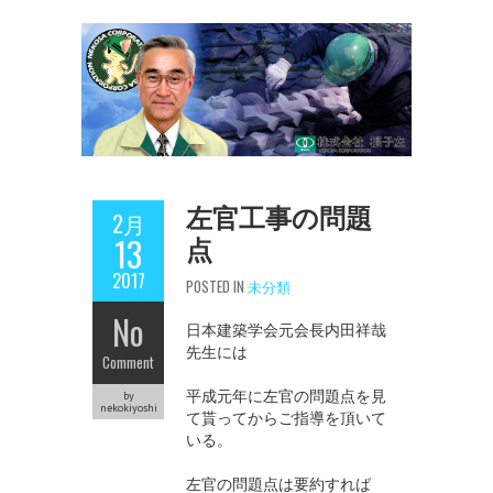
左官工事の問題
2月
点
13
2017
POSTED IN
未分類
No
日本建築学会元会長内田祥哉
先生には
Comment
平成元年に左官の問題点を見
by
nekokiyoshi
て貰ってからご指導を頂いて
いる。
左官の問題点は要約すれば