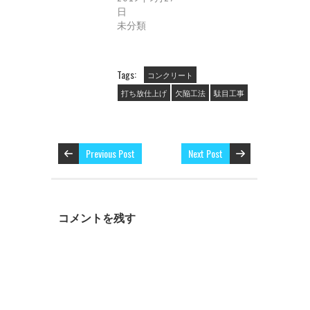
ン
ド
日
ウ
未分類
で
開
き
ま
す
)
Tags:
コンクリート
打ち放仕上げ
欠陥工法
駄目工事
Previous Post
Next Post
コメントを残す