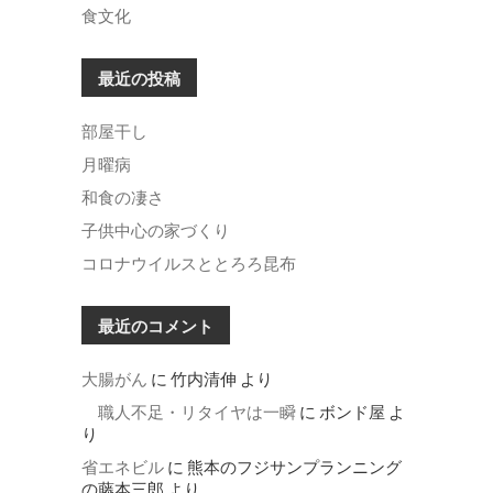
食文化
最近の投稿
部屋干し
月曜病
和食の凄さ
子供中心の家づくり
コロナウイルスととろろ昆布
最近のコメント
大腸がん
に
竹内清伸
より
職人不足・リタイヤは一瞬
に
ボンド屋
よ
り
省エネビル
に
熊本のフジサンプランニング
の藤本三郎
より