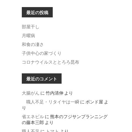
最近の投稿
部屋干し
月曜病
和食の凄さ
子供中心の家づくり
コロナウイルスととろろ昆布
最近のコメント
大腸がん
に
竹内清伸
より
職人不足・リタイヤは一瞬
に
ボンド屋
よ
り
省エネビル
に
熊本のフジサンプランニング
の藤本三郎
より
職人不足
に
トマト
より