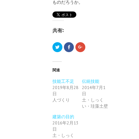
ものだろうか。
共有:
ク
F
ク
リ
a
リ
ッ
c
ッ
ク
e
ク
し
b
し
て
o
て
T
o
G
関連
w
k
o
i
で
o
t
共
g
技能工不足
伝統技能
t
有
l
2019年8月28
e
す
2014年7月1
e
r
る
+
日
日
で
に
で
共
は
共
人づくり
土・しっく
有
ク
有
(
リ
い・珪藻土壁
(
新
ッ
新
し
ク
し
建築の目的
い
し
い
ウ
て
ウ
2016年2月13
ィ
く
ィ
ン
だ
ン
日
ド
さ
ド
土・しっく
ウ
い
ウ