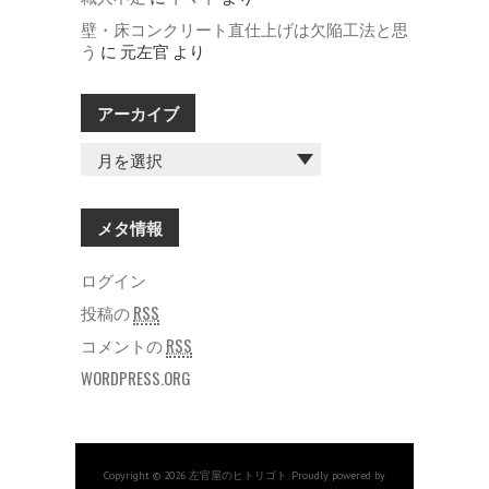
壁・床コンクリート直仕上げは欠陥工法と思
う
に
元左官
より
アーカイブ
ア
ー
カ
イ
メタ情報
ブ
ログイン
投稿の
RSS
コメントの
RSS
WORDPRESS.ORG
Copyright © 2026 左官屋のヒトリゴト. Proudly powered by