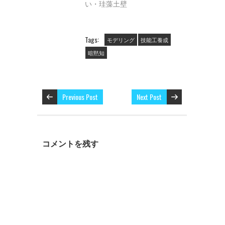
で
(
で
い・珪藻土壁
開
新
開
き
し
き
ま
い
ま
す
ウ
す
)
ィ
)
ン
Tags:
モデリング
技能工養成
ド
ウ
暗黙知
で
開
き
ま
す
)
Previous Post
Next Post
コメントを残す