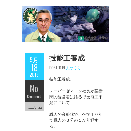
技能工養成
9月
18
POSTED IN
人づくり
2019
技能工養成。
No
スーパーゼネコン社長が某新
Comment
聞の経営者は語るで技能工不
足について
by
nekokiyoshi
職人の高齢化で、今後１０年
で職人の３分の１が引退す
る。