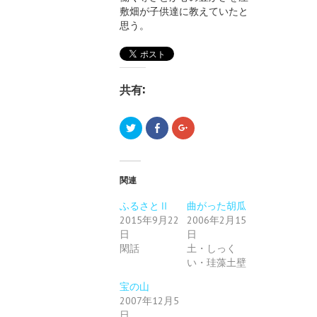
敷畑が子供達に教えていたと
思う。
共有:
ク
F
ク
リ
a
リ
ッ
c
ッ
ク
e
ク
し
b
し
て
o
て
T
o
G
関連
w
k
o
i
で
o
t
共
g
ふるさとⅡ
曲がった胡瓜
t
有
l
2015年9月22
e
す
2006年2月15
e
r
る
+
日
日
で
に
で
共
は
共
閑話
土・しっく
有
ク
有
(
リ
い・珪藻土壁
(
新
ッ
新
し
ク
し
宝の山
い
し
い
ウ
て
ウ
2007年12月5
ィ
く
ィ
ン
だ
ン
日