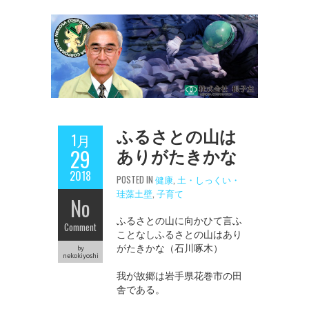
ふるさとの山は
1月
ありがたきかな
29
2018
POSTED IN
健康
,
土・しっくい・
珪藻土壁
,
子育て
No
ふるさとの山に向かひて言ふ
Comment
ことなしふるさとの山はあり
がたきかな（石川啄木）
by
nekokiyoshi
我が故郷は岩手県花巻市の田
舎である。