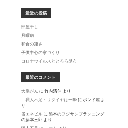
最近の投稿
部屋干し
月曜病
和食の凄さ
子供中心の家づくり
コロナウイルスととろろ昆布
最近のコメント
大腸がん
に
竹内清伸
より
職人不足・リタイヤは一瞬
に
ボンド屋
よ
り
省エネビル
に
熊本のフジサンプランニング
の藤本三郎
より
職人不足
に
トマト
より