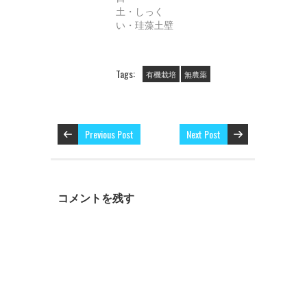
ド
さ
ド
土・しっく
ウ
い
ウ
で
(
で
い・珪藻土壁
開
新
開
き
し
き
ま
い
ま
す
ウ
す
)
ィ
)
ン
Tags:
有機栽培
無農薬
ド
ウ
で
開
き
ま
す
Previous Post
Next Post
)
コメントを残す