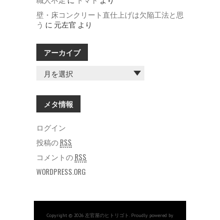
壁・床コンクリート直仕上げは欠陥工法と思
う
に
元左官
より
アーカイブ
ア
ー
カ
イ
メタ情報
ブ
ログイン
投稿の
RSS
コメントの
RSS
WORDPRESS.ORG
Copyright © 2026 左官屋のヒトリゴト. Proudly powered by