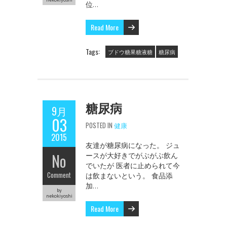
位…
Read More
Tags:
ブドウ糖果糖液糖
糖尿病
糖尿病
9月
03
POSTED IN
健康
2015
友達が糖尿病になった。 ジュ
No
ースが大好きでがぶがぶ飲ん
でいたが 医者に止められて今
Comment
は飲まないという。 食品添
加…
by
nekokiyoshi
Read More