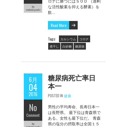
ロナに勝つにはＳＯＤ （過剰
な活性酸素を抑える酵素）を
by
nekokiyoshi
飲…
Read More
Tags:
カルシウム
コロナ
煮干し
白砂糖
糖尿病
糖尿病死亡率日
6月
本一
04
2016
POSTED IN
健康
No
男性の平均寿命、長寿日本一
は長野県。 最下位は青森県で
Comment
ある。女性も最下位だ。 青森
県の塩分の摂取率は全国１５
by
nekokiyoshi