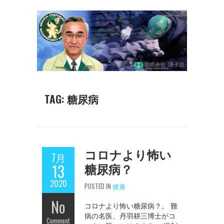
TAG: 糖尿病
コロナより怖い
7月
糖尿病？
13
2020
POSTED IN
健康
No
コロナより怖い糖尿病？。 難
病の名医、丹羽耕三博士がコ
Comment