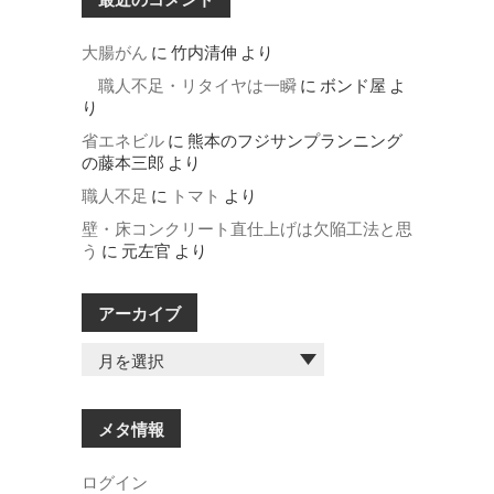
大腸がん
に
竹内清伸
より
職人不足・リタイヤは一瞬
に
ボンド屋
よ
り
省エネビル
に
熊本のフジサンプランニング
の藤本三郎
より
職人不足
に
トマト
より
壁・床コンクリート直仕上げは欠陥工法と思
う
に
元左官
より
アーカイブ
ア
ー
カ
イ
メタ情報
ブ
ログイン