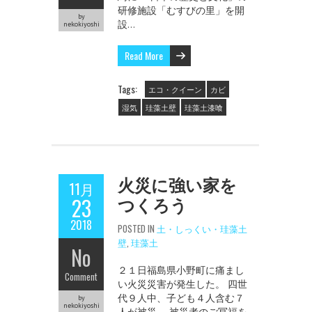
研修施設「むすびの里」を開
by
設…
nekokiyoshi
Read More
Tags:
エコ・クイーン
カビ
湿気
珪藻土壁
珪藻土漆喰
火災に強い家を
11月
つくろう
23
2018
POSTED IN
土・しっくい・珪藻土
壁
,
珪藻土
No
２１日福島県小野町に痛まし
Comment
い火災災害が発生した。 四世
代９人中、子ども４人含む７
by
nekokiyoshi
人が被災。 被災者のご冥福を