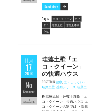
nekokiyoshi
Read More
Tags:
エコ・クイーン
カビ
ダニ
珪藻土壁
珪藻土漆喰
空気
珪藻土壁「エ
11月
コ・クイーン」
17
の快適ハウス
2018
No
POSTED IN
健康
,
土・しっくい・
珪藻土壁
,
感動シリーズ
,
珪藻土
Comment
樹脂無添加・珪藻土漆喰「エ
by
コ・クイーン」快適ハウス エ
nekokiyoshi
コ・クイーンの家では ・喘息