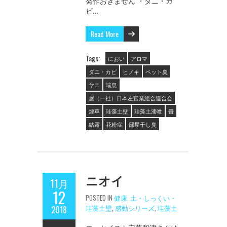
発作おきません ・ダニ・カ
ビ…
Read More
Tags:
におい
アロマ
ダニ・カビ
ヒノキ
ペット臭
ヤニ
喘息
屋（一社）日本左官業組合連合会
煙草
珪藻土壁
珪藻土漆喰
畳
結露
花粉症
部屋干し臭
ニオイ
11月
12
POSTED IN
健康
,
土・しっくい・
珪藻土壁
,
感動シリーズ
,
珪藻土
2018