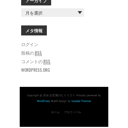
アーカイブ
ア
ー
カ
イ
メタ情報
ブ
ログイン
投稿の
RSS
コメントの
RSS
WORDPRESS.ORG
Copyright © 2026 左官屋のヒトリゴト. Proudly powered by
WordPress
. BoldR design by
Iceable Themes
.
ホーム
プロフィール