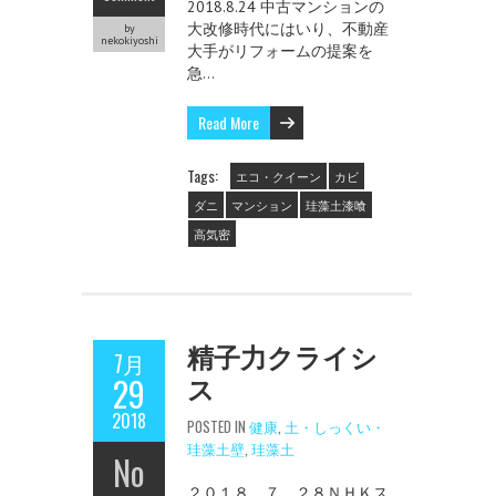
2018.8.24 中古マンションの
大改修時代にはいり、不動産
by
nekokiyoshi
大手がリフォームの提案を
急…
Read More
Tags:
エコ・クイーン
カビ
ダニ
マンション
珪藻土漆喰
高気密
精子力クライシ
7月
ス
29
2018
POSTED IN
健康
,
土・しっくい・
珪藻土壁
,
珪藻土
No
２０１８．７．２８ＮＨＫス