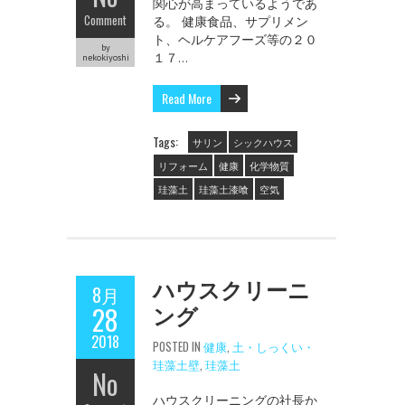
関心が高まっているようであ
Comment
る。 健康食品、サプリメン
ト、ヘルケアフーズ等の２０
by
１７…
nekokiyoshi
Read More
Tags:
サリン
シックハウス
リフォーム
健康
化学物質
珪藻土
珪藻土漆喰
空気
ハウスクリーニ
8月
ング
28
2018
POSTED IN
健康
,
土・しっくい・
珪藻土壁
,
珪藻土
No
ハウスクリーニングの社長か