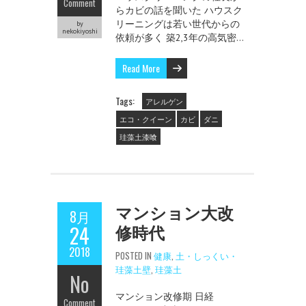
Comment
らカビの話を聞いた ハウスク
リーニングは若い世代からの
by
nekokiyoshi
依頼が多く 築2,3年の高気密…
Read More
Tags:
アレルゲン
エコ・クイーン
カビ
ダニ
珪藻土漆喰
マンション大改
8月
修時代
24
2018
POSTED IN
健康
,
土・しっくい・
珪藻土壁
,
珪藻土
No
マンション改修期 日経
Comment