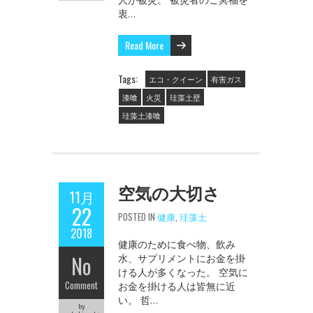
衷…
Read More
Tags:
エコ・クイーン
有害ガス
漆喰
火災
珪藻土壁
珪藻土漆喰
空気の大切さ
11月
22
POSTED IN
健康
,
珪藻土
2018
健康のために食べ物、飲み
No
水、サプリメントにお金を掛
ける人が多くなった。 空気に
Comment
お金を掛ける人は皆無に近
い。 哲…
by