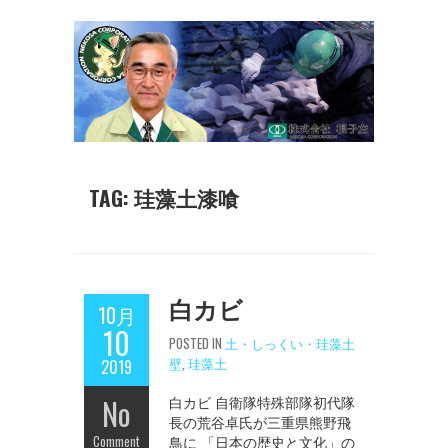
TAG: 珪藻土漆喰
白カビ
10月
10
POSTED IN
土・しっくい・珪藻土
壁
,
珪藻土
2019
No
白カビ 自衛隊特殊部隊初代隊
長の荒谷卓氏が三重県熊野飛
Comment
鳥に 「日本の歴史と文化」の