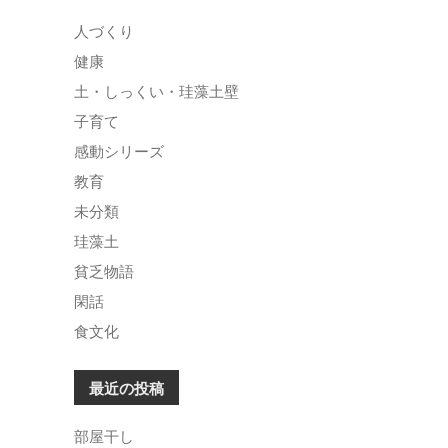
人づくり
健康
土・しっくい・珪藻土壁
子育て
感動シリーズ
教育
未分類
珪藻土
貧乏物語
閑話
食文化
最近の投稿
部屋干し