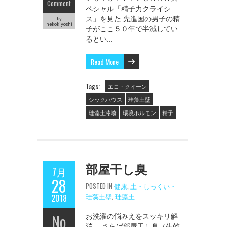
Comment
ペシャル「精子力クライシ
ス」を見た 先進国の男子の精
by
nekokiyoshi
子がここ５０年で半減してい
るとい…
Read More
Tags:
エコ・クイーン
シックハウス
珪藻土壁
珪藻土漆喰
環境ホルモン
精子
部屋干し臭
7月
28
POSTED IN
健康
,
土・しっくい・
珪藻土壁
,
珪藻土
2018
No
お洗濯の悩みえをスッキリ解
消。 さらば部屋干し臭（生乾