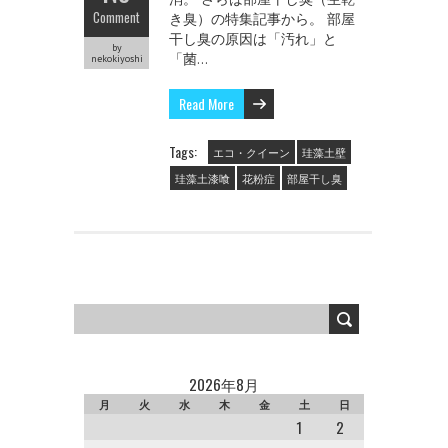
Comment
き臭）の特集記事から。 部屋
干し臭の原因は「汚れ」と
by
「菌…
nekokiyoshi
Read More
Tags:
エコ・クイーン
珪藻土壁
珪藻土漆喰
花粉症
部屋干し臭
2026年8月
月
火
水
木
金
土
日
1
2