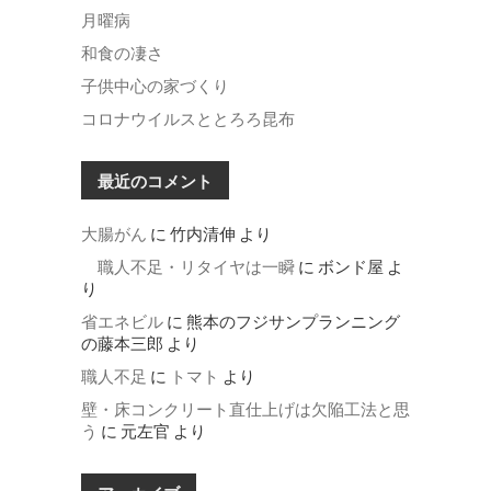
月曜病
和食の凄さ
子供中心の家づくり
コロナウイルスととろろ昆布
最近のコメント
大腸がん
に
竹内清伸
より
職人不足・リタイヤは一瞬
に
ボンド屋
よ
り
省エネビル
に
熊本のフジサンプランニング
の藤本三郎
より
職人不足
に
トマト
より
壁・床コンクリート直仕上げは欠陥工法と思
う
に
元左官
より