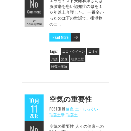
No
エッセイスト安藤和津さんは
脳腫瘍を患い認知症の母を１
Comment
０年以上介護した。 一番辛か
ったのは下の世話で、排泄物
by
のニ…
nekokiyoshi
Read More
Tags:
エコ・クイーン
ニオイ
介護
消臭
珪藻土壁
珪藻土漆喰
空気の重要性
10月
11
POSTED IN
健康
,
土・しっくい・
珪藻土壁
,
珪藻土
2018
No
空気の重要性 人々の健康への