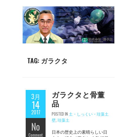
TAG: ガラクタ
ガラクタと骨董
3月
品
14
2017
POSTED IN
土・しっくい・珪藻土
壁
,
珪藻土
No
日本の歴史上の素晴らしい日
Comment