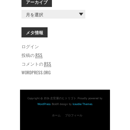
アーカイブ
ア
ー
カ
イ
メタ情報
ブ
ログイン
投稿の
RSS
コメントの
RSS
WORDPRESS.ORG
Copyright © 2026 左官屋のヒトリゴト. Proudly powered by
WordPress
. BoldR design by
Iceable Themes
.
ホーム
プロフィール