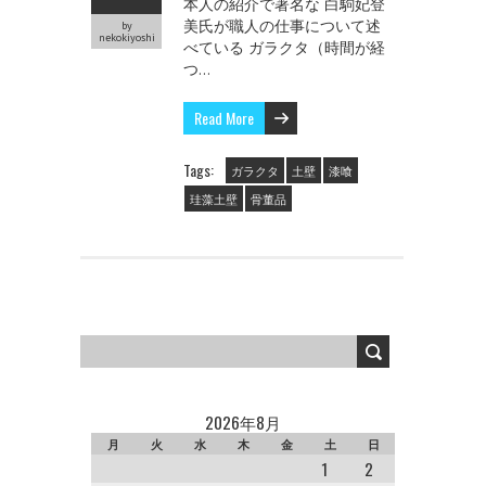
本人の紹介で著名な 白駒妃登
美氏が職人の仕事について述
by
nekokiyoshi
べている ガラクタ（時間が経
つ…
Read More
Tags:
ガラクタ
土壁
漆喰
珪藻土壁
骨董品
2026年8月
月
火
水
木
金
土
日
1
2