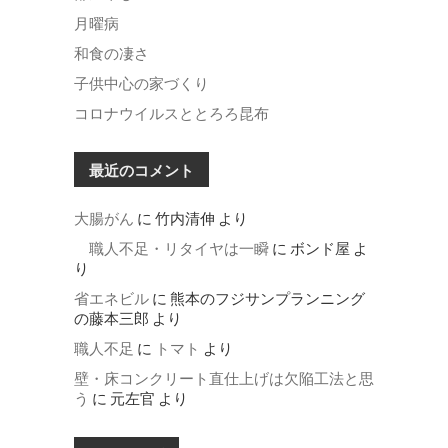
月曜病
和食の凄さ
子供中心の家づくり
コロナウイルスととろろ昆布
最近のコメント
大腸がん
に
竹内清伸
より
職人不足・リタイヤは一瞬
に
ボンド屋
よ
り
省エネビル
に
熊本のフジサンプランニング
の藤本三郎
より
職人不足
に
トマト
より
壁・床コンクリート直仕上げは欠陥工法と思
う
に
元左官
より