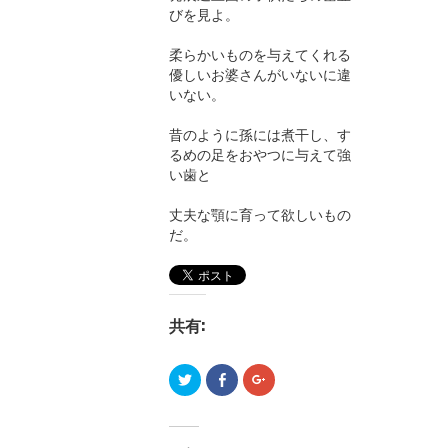
びを見よ。
柔らかいものを与えてくれる
優しいお婆さんがいないに違
いない。
昔のように孫には煮干し、す
るめの足をおやつに与えて強
い歯と
丈夫な顎に育って欲しいもの
だ。
共有:
ク
F
ク
リ
a
リ
ッ
c
ッ
ク
e
ク
し
b
し
て
o
て