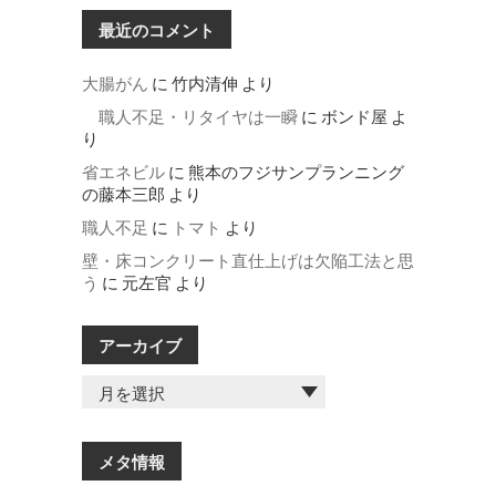
最近のコメント
大腸がん
に
竹内清伸
より
職人不足・リタイヤは一瞬
に
ボンド屋
よ
り
省エネビル
に
熊本のフジサンプランニング
の藤本三郎
より
職人不足
に
トマト
より
壁・床コンクリート直仕上げは欠陥工法と思
う
に
元左官
より
アーカイブ
ア
ー
カ
イ
メタ情報
ブ