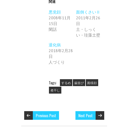
T
o
G
関連
w
k
o
i
で
o
t
共
g
悪党顔
面倒くさいⅡ
t
有
l
2008年11月
e
す
2011年2月26
e
r
る
+
15日
日
で
に
で
共
は
共
閑話
土・しっく
有
ク
有
(
リ
い・珪藻土壁
(
新
ッ
新
し
ク
し
退化病
い
し
い
ウ
て
ウ
2018年2月28
ィ
く
ィ
ン
だ
ン
日
ド
さ
ド
人づくり
ウ
い
ウ
で
(
で
開
新
開
き
し
き
ま
い
ま
す
ウ
す
Tags:
するめ
歯並び
殿様顔
)
ィ
)
ン
煮干し
ド
ウ
で
開
き
ま
す
)
Previous Post
Next Post