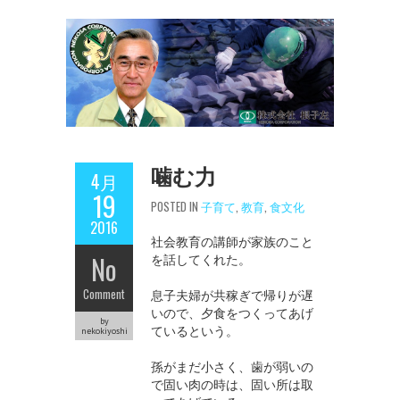
噛む力
4月
19
POSTED IN
子育て
,
教育
,
食文化
2016
社会教育の講師が家族のこと
No
を話してくれた。
Comment
息子夫婦が共稼ぎで帰りが遅
いので、夕食をつくってあげ
by
ているという。
nekokiyoshi
孫がまだ小さく、歯が弱いの
で固い肉の時は、固い所は取