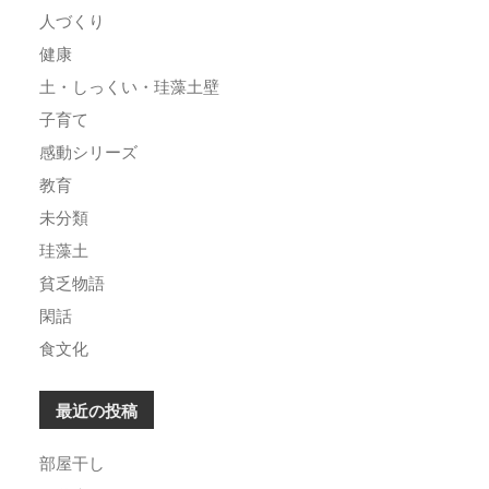
人づくり
健康
土・しっくい・珪藻土壁
子育て
感動シリーズ
教育
未分類
珪藻土
貧乏物語
閑話
食文化
最近の投稿
部屋干し