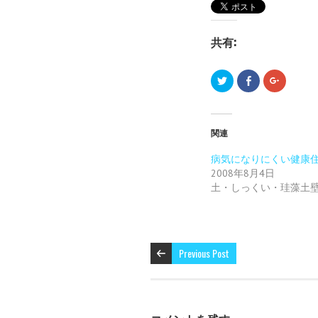
共有:
ク
F
ク
リ
a
リ
ッ
c
ッ
ク
e
ク
し
b
し
て
o
て
T
o
G
関連
w
k
o
i
で
o
t
共
g
病気になりにくい健康
t
有
l
2008年8月4日
e
す
e
r
る
+
土・しっくい・珪藻土
で
に
で
共
は
共
有
ク
有
(
リ
(
新
ッ
新
し
ク
し
い
し
い
ウ
て
ウ
Previous Post
ィ
く
ィ
ン
だ
ン
ド
さ
ド
ウ
い
ウ
で
(
で
開
新
開
き
し
き
ま
い
ま