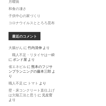
月曜病
和食の凄さ
子供中心の家づくり
コロナウイルスととろろ昆布
最近のコメント
大腸がん
に
竹内清伸
より
職人不足・リタイヤは一瞬
に
ボンド屋
より
省エネビル
に
熊本のフジサ
ンプランニングの藤本三郎
よ
り
職人不足
に
トマト
より
壁・床コンクリート直仕上げ
は欠陥工法と思う
に
元左官
より