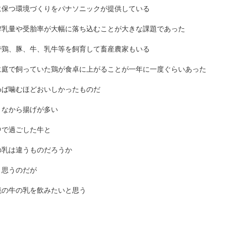
に保つ環境づくりをパナソニックが提供している
搾乳量や受胎率が大幅に落ち込むことが大きな課題であった
で鶏、豚、牛、乳牛等を飼育して畜産農家もいる
に庭で飼っていた鶏が食卓に上がることが一年に一度ぐらいあった
めば噛むほどおいしかったものだ
うなから揚げが多い
中で過ごした牛と
の乳は違うものだろうか
と思うのだが
境の牛の乳を飲みたいと思う