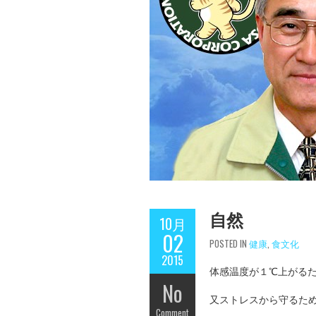
自然
10月
02
POSTED IN
健康
,
食文化
2015
体感温度が１℃上がる
No
又ストレスから守るた
Comment