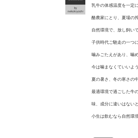
乳牛の体感温度を一定
by
nekokiyoshi
酪農家にとり、夏場の
自然環境で、放し飼い
子供時代ご馳走の一つ
噛みごたえがあり、噛
今は噛まなくていいよ
夏の暑さ、冬の寒さの
最適環境で過ごした牛
味、成分に違いはない
小生は飲むなら自然環