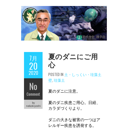
夏のダニにご用
7月
心
20
2020
POSTED IN
土・しっくい・珪藻土
壁
,
珪藻土
No
夏のダニに注意。
Comment
夏のダニ疾患ご用心。日経、
by
nekokiyoshi
カラダづくりより。
ダニの大きな被害の一つはア
レルギー疾患を誘発する。