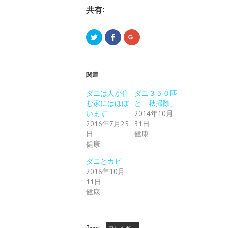
共有:
ク
F
ク
リ
a
リ
ッ
c
ッ
ク
e
ク
し
b
し
て
o
て
T
o
G
関連
w
k
o
i
で
o
t
共
g
ダニは人が住
ダニ３５０匹
t
有
l
む家にはほぼ
e
す
と「秋掃除」
e
r
る
+
います
2014年10月
で
に
で
共
は
共
2016年7月25
31日
有
ク
有
日
(
リ
健康
(
新
ッ
新
健康
し
ク
し
い
し
い
ウ
て
ウ
ダニとカビ
ィ
く
ィ
ン
だ
ン
2016年10月
ド
さ
ド
11日
ウ
い
ウ
で
(
で
健康
開
新
開
き
し
き
ま
い
ま
す
ウ
す
)
ィ
)
ン
Tags:
アレルギー