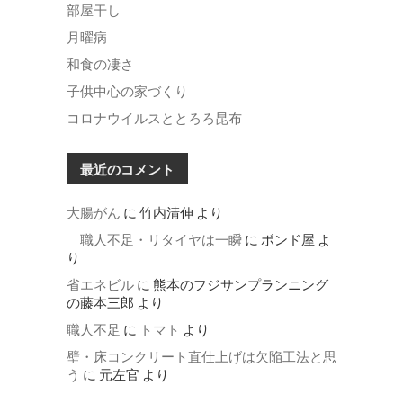
部屋干し
月曜病
和食の凄さ
子供中心の家づくり
コロナウイルスととろろ昆布
最近のコメント
大腸がん
に
竹内清伸
より
職人不足・リタイヤは一瞬
に
ボンド屋
よ
り
省エネビル
に
熊本のフジサンプランニング
の藤本三郎
より
職人不足
に
トマト
より
壁・床コンクリート直仕上げは欠陥工法と思
う
に
元左官
より