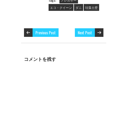
ド
ウ
エコ・クイーン
ダニ
珪藻土壁
で
開
き
ま
す
)
Previous Post
Next Post
コメントを残す