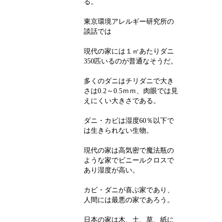
る。
東京環境アレルギー研究所の
談話では
現代の家には１㎡あたりダニ
350
匹いるのが普通なそうだ。
多くのダニはチリダニで大き
さは
0.2
～
0.5
ｍｍ、肉眼では見
えにくい大きさである。
ダニ・カビは湿度
60
％以下で
は生きられない生物。
現代の家は高気密で魔法瓶の
ような家でビニールクロスで
あり湿度が高い。
カビ・ダニが喜ぶ家であり、
人間には最悪の家であろう。
日本の家は木、土、草、紙に