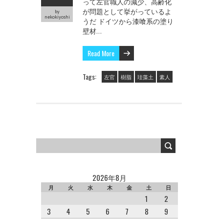
って左官職人の減少、高齢化
が問題として挙がっているよ
by
nekokiyoshi
うだ ドイツから漆喰系の塗り
壁材…
Read More
Tags:
左官
樹脂
珪藻土
素人
2026年8月
月
火
水
木
金
土
日
1
2
3
4
5
6
7
8
9