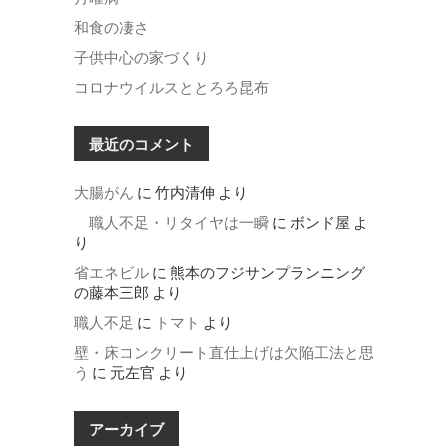
和食の凄さ
子供中心の家づくり
コロナウイルスととろろ昆布
最近のコメント
大腸がん
に
竹内清伸
より
職人不足・リタイヤは一瞬
に
ボンド屋
よ
り
省エネビル
に
熊本のフジサンプランニング
の藤本三郎
より
職人不足
に
トマト
より
壁・床コンクリート直仕上げは欠陥工法と思
う
に
元左官
より
アーカイブ
ア