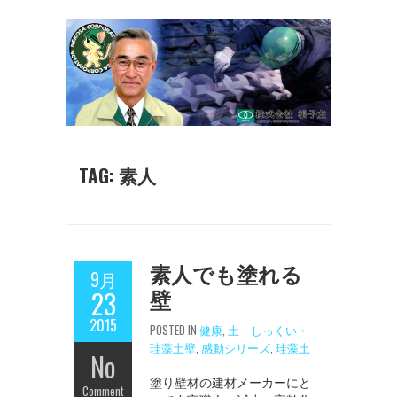
TAG: 素人
素人でも塗れる
9月
壁
23
2015
POSTED IN
健康
,
土・しっくい・
珪藻土壁
,
感動シリーズ
,
珪藻土
No
塗り壁材の建材メーカーにと
Comment