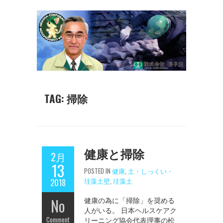
TAG: 掃除
健康と掃除
2月
13
POSTED IN
健康
,
土・しっくい・
珪藻土壁
,
珪藻土
2018
No
健康の為に「掃除」を奨める
人がいる。 日本ヘルスケアク
Comment
リーニング協会代表理事の松