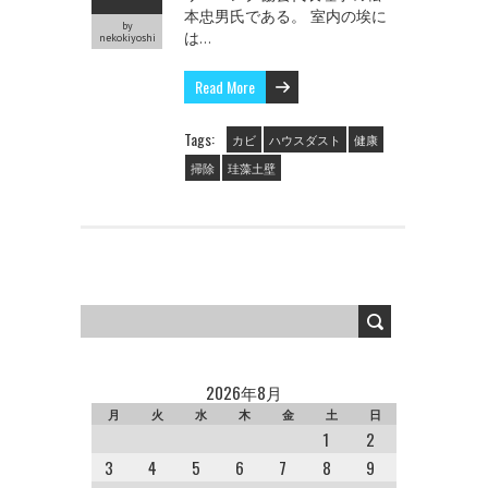
本忠男氏である。 室内の埃に
by
は…
nekokiyoshi
Read More
Tags:
カビ
ハウスダスト
健康
掃除
珪藻土壁
2026年8月
月
火
水
木
金
土
日
1
2
3
4
5
6
7
8
9