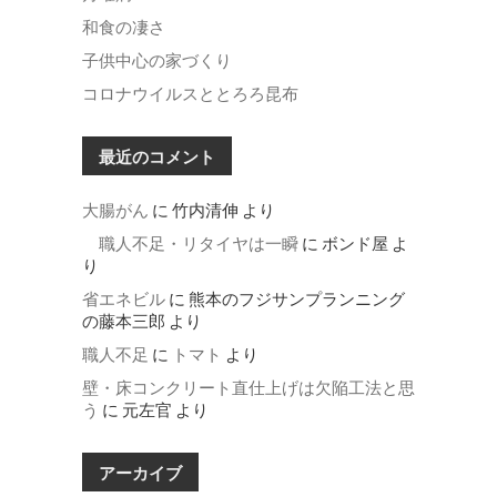
和食の凄さ
子供中心の家づくり
コロナウイルスととろろ昆布
最近のコメント
大腸がん
に
竹内清伸
より
職人不足・リタイヤは一瞬
に
ボンド屋
よ
り
省エネビル
に
熊本のフジサンプランニング
の藤本三郎
より
職人不足
に
トマト
より
壁・床コンクリート直仕上げは欠陥工法と思
う
に
元左官
より
アーカイブ
ア