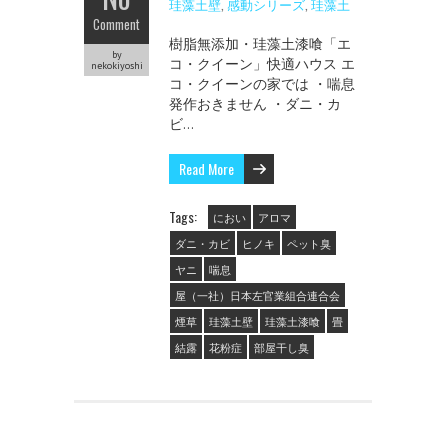
珪藻土壁
,
感動シリーズ
,
珪藻土
Comment
樹脂無添加・珪藻土漆喰「エ
by
コ・クイーン」快適ハウス エ
nekokiyoshi
コ・クイーンの家では ・喘息
発作おきません ・ダニ・カ
ビ…
Read More
Tags:
におい
アロマ
ダニ・カビ
ヒノキ
ペット臭
ヤニ
喘息
屋（一社）日本左官業組合連合会
煙草
珪藻土壁
珪藻土漆喰
畳
結露
花粉症
部屋干し臭