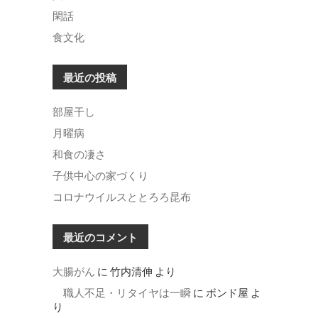
閑話
食文化
最近の投稿
部屋干し
月曜病
和食の凄さ
子供中心の家づくり
コロナウイルスととろろ昆布
最近のコメント
大腸がん
に
竹内清伸
より
職人不足・リタイヤは一瞬
に
ボンド屋
よ
り