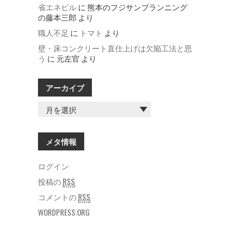
省エネビル
に
熊本のフジサンプランニング
の藤本三郎
より
職人不足
に
トマト
より
壁・床コンクリート直仕上げは欠陥工法と思
う
に
元左官
より
アーカイブ
ア
ー
カ
イ
メタ情報
ブ
ログイン
投稿の
RSS
コメントの
RSS
WORDPRESS.ORG