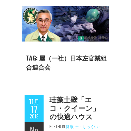
TAG: 屋（一社）日本左官業組
合連合会
珪藻土壁「エ
11月
コ・クイーン」
17
の快適ハウス
2018
No
POSTED IN
健康
,
土・しっくい・