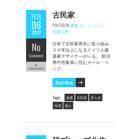
古民家
11月
06
POSTED IN
健康
,
土・しっくい・
珪藻土壁
2017
No
日本で古民家再生に取り組み
２０年以上になるドイツ人建
Comment
築家デザイナ―がいる。 新潟
県竹所集落に住むカール・ベ
by
ンク…
nekokiyoshi
Read More
Tags:
健康
古民家
安らぎ
快適
職人