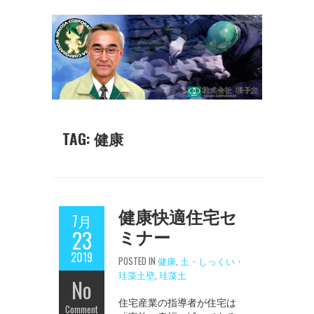
TAG: 健康
健康快適住宅セ
7月
ミナー
23
2019
POSTED IN
健康
,
土・しっくい・
珪藻土壁
,
珪藻土
No
住宅産業の指導者が住宅は
Comment