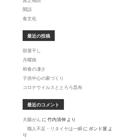
閑話
食文化
最近の投稿
部屋干し
月曜病
和食の凄さ
子供中心の家づくり
コロナウイルスととろろ昆布
最近のコメント
大腸がん
に
竹内清伸
より
職人不足・リタイヤは一瞬
に
ボンド屋
よ
り