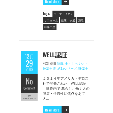
Read More
Tags:
マイナスイオン
リフォーム
健康
快適
漆喰
珪藻土壁
WELL認証
12月
29
POSTED IN
健康
,
土・しっくい・
珪藻土壁
,
感動シリーズ
,
珪藻土
2018
No
２０１４年アメリカ・デロス
社で開発された、WELL認証
Comment
「建物内で 暮らし、働く人の
健康・快適性に焦点をあて
by
人…
nekokiyoshi
Read More