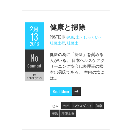
健康と掃除
2月
13
POSTED IN
健康
,
土・しっくい・
珪藻土壁
,
珪藻土
2018
No
健康の為に「掃除」を奨める
人がいる。 日本ヘルスケアク
Comment
リーニング協会代表理事の松
本忠男氏である。 室内の埃に
by
は…
nekokiyoshi
Read More
Tags:
カビ
ハウスダスト
健康
掃除
珪藻土壁