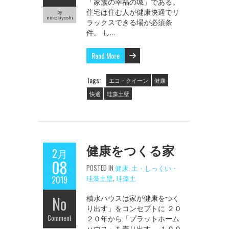
「家族の幸福の城」である。
住宅は住む人が健康快適でリ
by
nekokiyoshi
ラックスできる場が必須条
件。 し…
Read More
Tags:
エコ・クイーン
健康
快適
珪藻土壁
健康をつくる家
2月
08
POSTED IN
健康
,
土・しっくい・
珪藻土壁
,
珪藻土
2019
No
積水ハウスは家が健康をつく
り出す」をコンセプトに ２０
Comment
２０年から「プラットホーム
ハウス」を売り出す。 １００