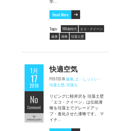
学…
Read More
Tags:
100歳時代
エコ・クイーン
健康
漆喰
珪藻土壁
快適空気
1月
17
POSTED IN
健康
,
土・しっくい・
珪藻土壁
,
珪藻土
2019
No
リビングに軽井沢を 珪藻土壁
「エコ・クイーン」は伝統漆
Comment
喰を珪藻土でグレードアッ
プ・進化させた漆喰です。 マ
by
イナ…
nekokiyoshi