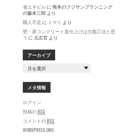
省エネビル
に
熊本のフジサンプランニング
の藤本三郎
より
職人不足
に
トマト
より
壁・床コンクリート直仕上げは欠陥工法と思
う
に
元左官
より
アーカイブ
ア
ー
カ
イ
メタ情報
ブ
ログイン
投稿の
RSS
コメントの
RSS
WORDPRESS.ORG