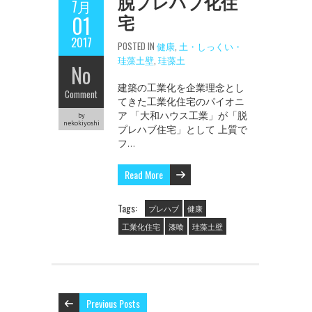
脱プレハブ化住
7月
宅
01
2017
POSTED IN
健康
,
土・しっくい・
珪藻土壁
,
珪藻土
No
建築の工業化を企業理念とし
Comment
てきた工業化住宅のパイオニ
ア 「大和ハウス工業」が「脱
by
nekokiyoshi
プレハブ住宅」として 上質で
フ…
Read More
Tags:
プレハブ
健康
工業化住宅
漆喰
珪藻土壁
Previous Posts