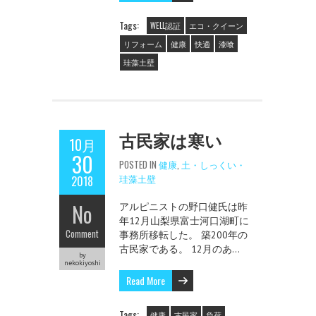
Tags:
WELL認証
エコ・クイーン
リフォーム
健康
快適
漆喰
珪藻土壁
古民家は寒い
10月
30
POSTED IN
健康
,
土・しっくい・
珪藻土壁
2018
No
アルピニストの野口健氏は昨
年12月山梨県富士河口湖町に
Comment
事務所移転した。 築200年の
古民家である。 12月のあ…
by
nekokiyoshi
Read More
Tags:
健康
古民家
負荷