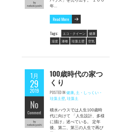
by
年…
nekokiyoshi
Read More
Tags:
エコ・クイーン
健康
湿度
漆喰
珪藻土壁
空気
100歳時代の家つ
1月
くり
29
2019
POSTED IN
健康
,
土・しっくい・
珪藻土壁
,
珪藻土
No
積水ハウスでは人生100歳時
Comment
代に向けて 「人生設計、多様
に描け」述べている。 定年
by
nekokiyoshi
後、第二、第三の人生で再び