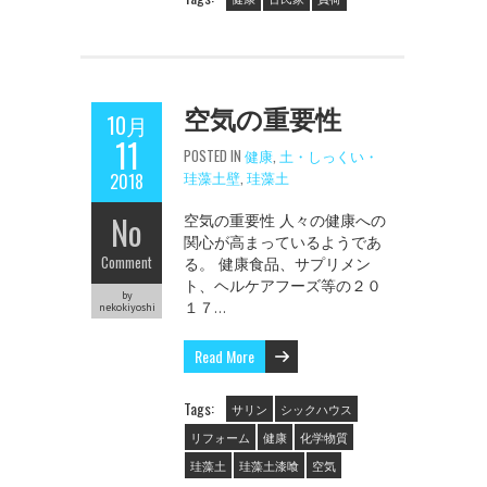
空気の重要性
10月
11
POSTED IN
健康
,
土・しっくい・
珪藻土壁
,
珪藻土
2018
No
空気の重要性 人々の健康への
関心が高まっているようであ
Comment
る。 健康食品、サプリメン
ト、ヘルケアフーズ等の２０
by
１７…
nekokiyoshi
Read More
Tags:
サリン
シックハウス
リフォーム
健康
化学物質
珪藻土
珪藻土漆喰
空気