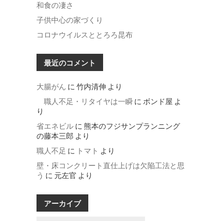
和食の凄さ
子供中心の家づくり
コロナウイルスととろろ昆布
最近のコメント
大腸がん
に
竹内清伸
より
職人不足・リタイヤは一瞬
に
ボンド屋
よ
り
省エネビル
に
熊本のフジサンプランニング
の藤本三郎
より
職人不足
に
トマト
より
壁・床コンクリート直仕上げは欠陥工法と思
う
に
元左官
より
アーカイブ
ア