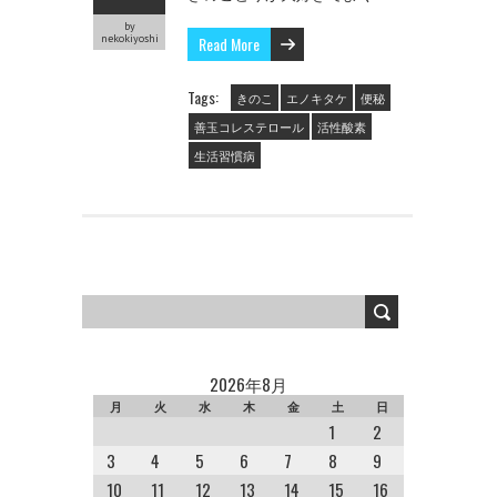
by
nekokiyoshi
Read More
Tags:
きのこ
エノキタケ
便秘
善玉コレステロール
活性酸素
生活習慣病
2026年8月
月
火
水
木
金
土
日
1
2
3
4
5
6
7
8
9
10
11
12
13
14
15
16