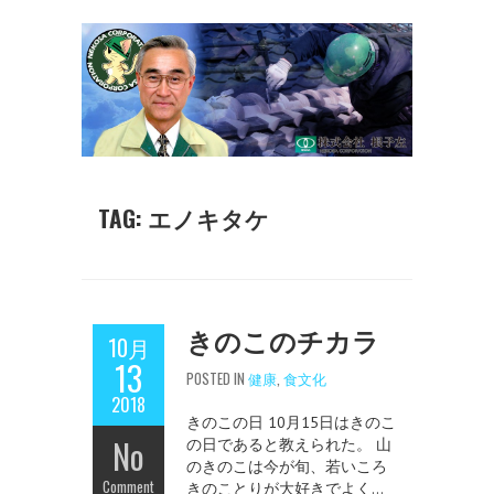
TAG: エノキタケ
きのこのチカラ
10月
13
POSTED IN
健康
,
食文化
2018
きのこの日 10月15日はきのこ
No
の日であると教えられた。 山
のきのこは今が旬、若いころ
Comment
きのことりが大好きでよく…